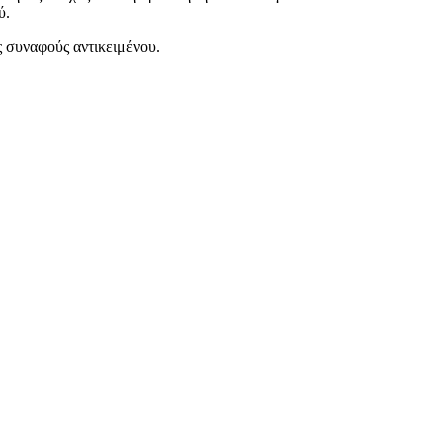
ού.
ς συναφούς αντικειμένου.