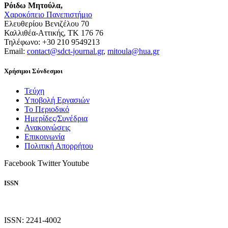
Ρόιδω Μητούλα,
Χαροκόπειο Πανεπιστήμιο
Ελευθερίου Βενιζέλου 70
Καλλιθέα-Αττικής, ΤΚ 176 76
Τηλέφωνο: +30 210 9549213
Email:
contact@sdct-journal.gr
,
mitoula@hua.gr
Χρήσιμοι Σύνδεσμοι
Τεύχη
Υποβολή Εργασιών
Το Περιοδικό
Ημερίδες/Συνέδρια
Ανακοινώσεις
Επικοινωνία
Πολιτική Απορρήτου
Facebook
Twitter
Youtube
ISSN
ISSN: 2241-4002