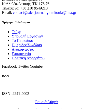
Καλλιθέα-Αττικής, ΤΚ 176 76
Τηλέφωνο: +30 210 9549213
Email:
contact@sdct-journal.gr
,
mitoula@hua.gr
Χρήσιμοι Σύνδεσμοι
Τεύχη
Υποβολή Εργασιών
Το Περιοδικό
Ημερίδες/Συνέδρια
Ανακοινώσεις
Επικοινωνία
Πολιτική Απορρήτου
Facebook
Twitter
Youtube
ISSN
ISSN: 2241-4002
Σχεδίαση ιστοχώρου
Ρουσιά Αθηνά