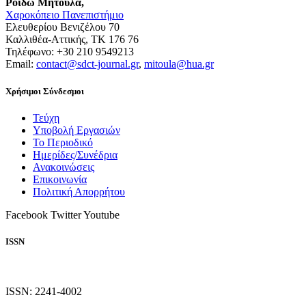
Ρόιδω Μητούλα,
Χαροκόπειο Πανεπιστήμιο
Ελευθερίου Βενιζέλου 70
Καλλιθέα-Αττικής, ΤΚ 176 76
Τηλέφωνο: +30 210 9549213
Email:
contact@sdct-journal.gr
,
mitoula@hua.gr
Χρήσιμοι Σύνδεσμοι
Τεύχη
Υποβολή Εργασιών
Το Περιοδικό
Ημερίδες/Συνέδρια
Ανακοινώσεις
Επικοινωνία
Πολιτική Απορρήτου
Facebook
Twitter
Youtube
ISSN
ISSN: 2241-4002