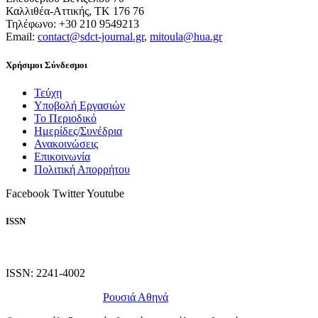
Καλλιθέα-Αττικής, ΤΚ 176 76
Τηλέφωνο: +30 210 9549213
Email:
contact@sdct-journal.gr
,
mitoula@hua.gr
Χρήσιμοι Σύνδεσμοι
Τεύχη
Υποβολή Εργασιών
Το Περιοδικό
Ημερίδες/Συνέδρια
Ανακοινώσεις
Επικοινωνία
Πολιτική Απορρήτου
Facebook
Twitter
Youtube
ISSN
ISSN: 2241-4002
Σχεδίαση ιστοχώρου
Ρουσιά Αθηνά